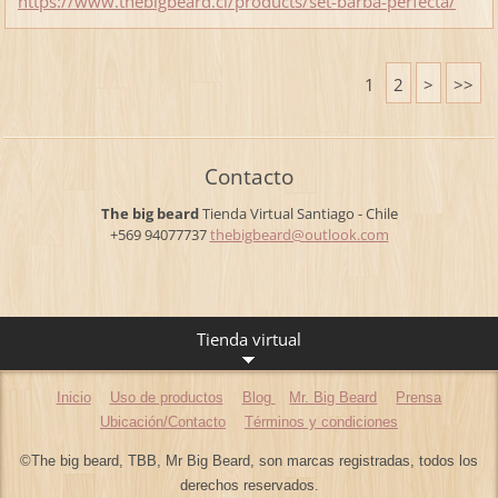
https://www.thebigbeard.cl/products/set-barba-perfecta/
1
2
>
>>
Contacto
The big beard
Tienda Virtual
Santiago - Chile
+569 94077737
thebigbe
ard@outl
ook.com
Tienda virtual
Inicio
Uso de productos
Blog
Mr. Big Beard
Prensa
Ubicación/Contacto
Términos y condiciones
©The big beard, TBB, Mr Big Beard, son marcas registradas, todos los
derechos reservados.