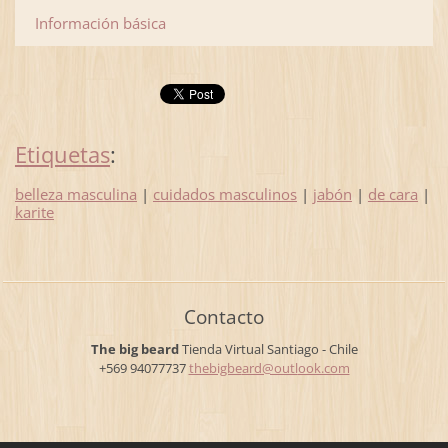
Información básica
Etiquetas
:
belleza masculina
|
cuidados masculinos
|
jabón
|
de cara
|
karite
Contacto
The big beard
Tienda Virtual
Santiago - Chile
+569 94077737
thebigbe
ard@outl
ook.com