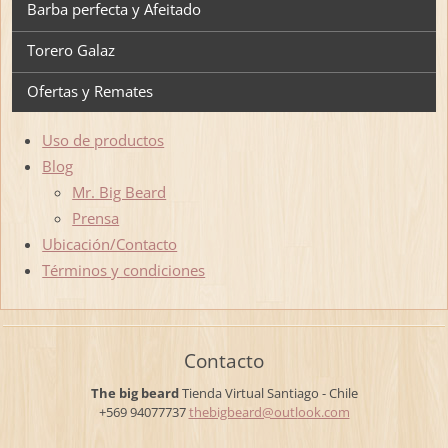
Barba perfecta y Afeitado
Torero Galaz
Ofertas y Remates
Uso de productos
Blog
Mr. Big Beard
Prensa
Ubicación/Contacto
Términos y condiciones
Contacto
The big beard
Tienda Virtual
Santiago - Chile
+569 94077737
thebigbe
ard@outl
ook.com