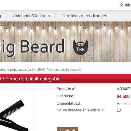
Inic
g
Ubicación/Contacto
Términos y condiciones
illos y peinetas barba
|
NUEVO Peine de bolsillo plegable
 Peine de bolsillo plegable
AD3407
Producto nº:
$4,500
Tu precio:
En exist
Disponibilidad:
10
No. de artículos en existencia:
Comprar