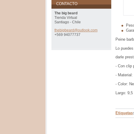
CONTACTO
The big beard
Tienda Virtual
Santiago - Chile
Pes
Gara
thebigbe
ard@outl
ook.com
+569 94077737
Peine barb
Lo puedes 
darle pres
- Con clip 
- Material:
- Color: N
Largo: 9,5
Etiquetas
: