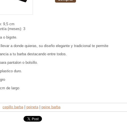
o:
9,5 cm
ntía (meses):
3
a o bigote.
llevar a donde quieras, su diseño elegante y tradicional te permite
tancia a tu barba destacando entre todos.
para pantalon o bolsillo.
 plastico duro.
egro
 cm de largo
cepillo barba
|
peineta
|
peine barba