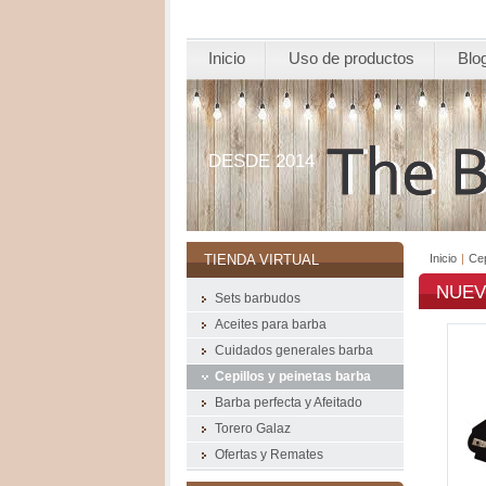
Inicio
Uso de productos
Blo
DESDE 2014
Inicio
|
Cep
TIENDA VIRTUAL
NUEVO
Sets barbudos
Aceites para barba
Cuidados generales barba
Cepillos y peinetas barba
Barba perfecta y Afeitado
Torero Galaz
Ofertas y Remates